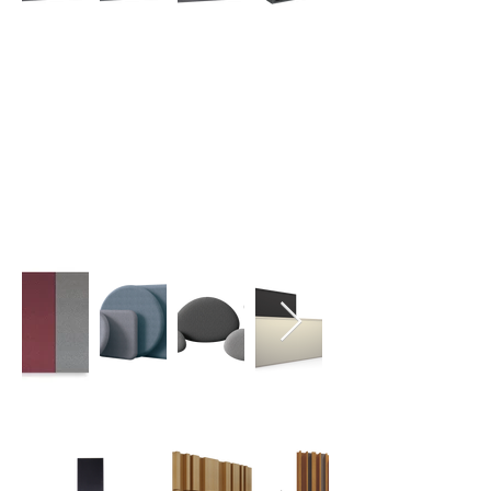
DQ Series
​吸音材
​ファブリック
吸音材
音響拡散ユニット