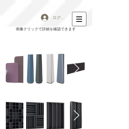
ログイン
​画像クリックで詳細を確認できます
EQ Series
壁面吸音材
QRD
​ディフューザー