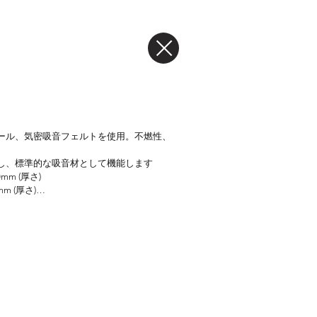
ール、気密吸音フェルトを使用。不燃性、
し、標準的な吸音材として機能します
0mm (厚さ)

mm (厚さ)
