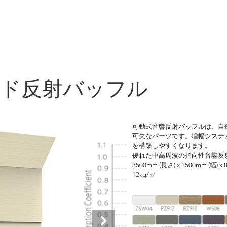
ンド反射バッフル
可動式音響反射バッフルは、自
可欠なパーツです。増幅システ
を構築しやすくなります。

優れた中高周波の指向性音響反
3500mm (長さ) x 1500mm (幅) x 
12kg/㎡