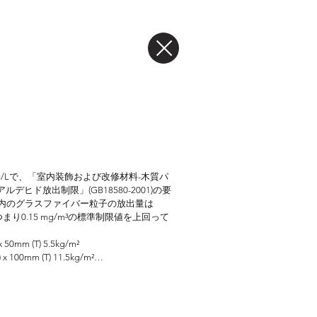
g/Lで、「室内装飾および改修材料-木質パ
ヒド放出制限」(GB18580-2001)の要
以内のグラスファイバー粒子の放出量は
つまり0.15 mg/m³の標準制限値を上回って
 50mm (T) 5.5kg/m²

x 100mm (T) 11.5kg/m²

x 150mm (T) or ≤W600 x 
/m