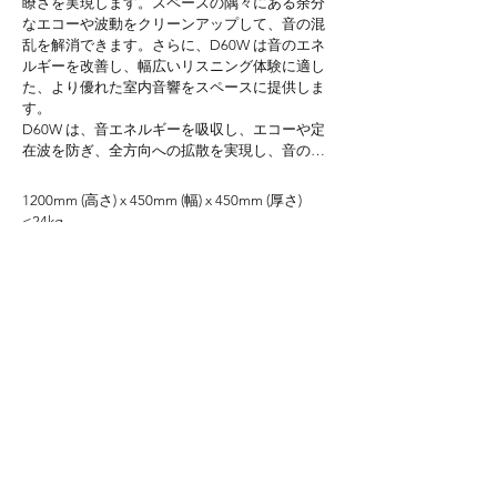
瞭さを実現します。スペースの隅々にある余分
なエコーや波動をクリーンアップして、音の混
乱を解消できます。さらに、D60W は音のエネ
ルギーを改善し、幅広いリスニング体験に適し
た、より優れた室内音響をスペースに提供しま
す。

D60W は、音エネルギーを吸収し、エコーや定
在波を防ぎ、全方向への拡散を実現し、音の明
瞭度を向上させます。拡散周波数の範囲は 
(80Hz-250Hz) で、最小 63Hz に達します。
1200mm (高さ) x 450mm (幅) x 450mm (厚さ) 　
≤24kg

1800mm (高さ) x 450mm (幅) x 450mm (厚さ) 　 
≤32kg
More detail
詳細を確認する..