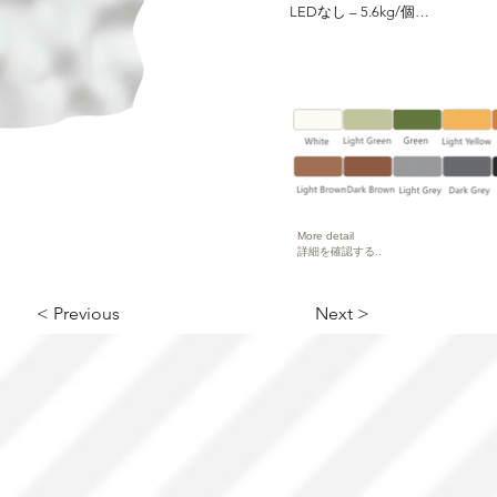
波数まで自然なドロップが実現します
LEDなし – 5.6kg/個

の組み合わせを提供し、拡散周波
LEDあり – 6.2kg/個

続性を維持する対称リフレクター
拡散指標 : 0.65/m² [>100Hz – 
Cloud 2C は GRP 素材成
オプションの LED ライトの星空
空洞は天井空洞構造と組み合わ
す。

Cloud 2C は、ホームシア
に適しています。その音響特性
More detail
改善し、優れた音響拡散システムを提
詳細を確認する..
の低電力 LED が隠されてお
に実現します。
< Previous
Next >