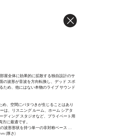
ギーを部屋全体に効果的に拡散する独自設計のサ
面の波形が音波を方向転換し、デッド スポ
るため、他にはない本物のライブ サウンド
ため、空間にバタつきが生じることはあり
ーザーは、リスニング ルーム、ホーム シアタ
ーディング スタジオなど、プライベート用
方に最適です。

低音域の波形形状を持つ単一の非対称ベース モ
ーの均一性設計により、高周波数から低周
mm (厚さ)
