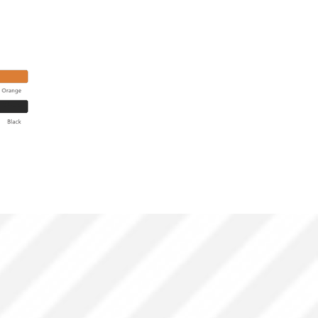
。正方形の形状は、2 つの Cloud 2C 
数を 1K に集中させる完全性と拡散の連
になります。

形、A レベルの耐火性、E0 環境保護、色の選択、
効果を採用しています。Cloud 2C の内部
され、異なる厚さの低周波吸収体になりま
ター、講堂、大型オフィスルーム、多機能ルーム
と美しい外観により、音響空間を効果的に
供します。CLOUD2C-LED には 5W 
り、想像力とサウンドの完璧な整合性を効果的