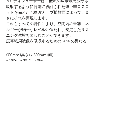
300 ディフューザーは、低域の広帯域周波数も
吸収するように特別に設計された薄い垂直スロ
ットを備えた 180 度カーブ拡散面によって、ま
さにそれを実現します。

これらすべての特性により、空間内の音響エネ
ルギーが均一なレベルに保たれ、安定したリス
ニング体験を楽しむことができます。

広帯域周波数を吸収するための 20% の異なるス
ロットを備えた 180° 曲線拡散面。内部には不均
衡な低周波吸収空洞があり、緑色の音響材料で
600mm (高さ) x 300mm (幅)

満たされているため、350Hz 未満の余白音を効
x 150mm (厚さ)  ≤5kg

果的に吸収します。反射された音は特定の方向
1200mm (高さ) x 300mm (幅) x 150mm (厚さ) – 
に完全に拡散されます。このようにして、音響
≤9.23kg 1800mm (高さ) x 300mm (幅) x 150mm 
エネルギーの消費を節約するだけでなく、比較
(厚さ)  ≤14kg
的バランスの取れた音響環境も得られます。
More detail
詳細を確認する..